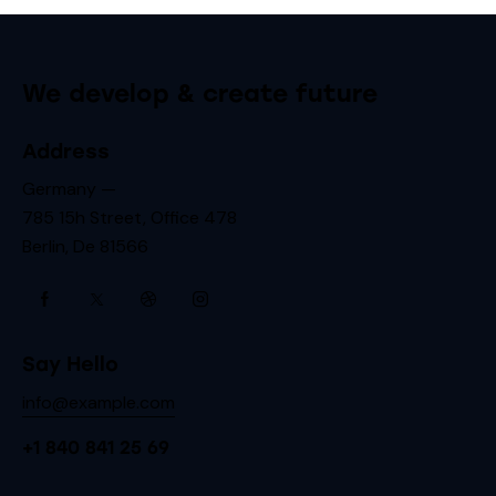
We develop & create future
Address
Germany —
785 15h Street, Office 478
Berlin, De 81566
Say Hello
info@example.com
+1 840 841 25 69